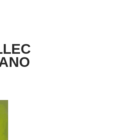
LLEC
ZANO