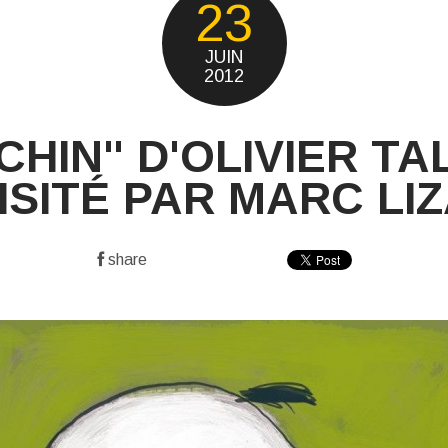
23
JUIN
2012
CHIN" D'OLIVIER TA
ISITÉ PAR MARC LI
share