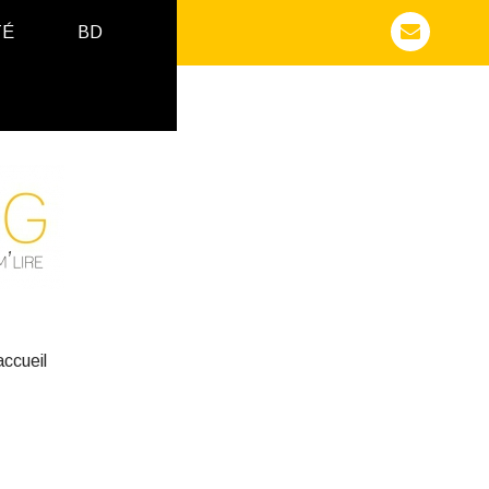
TÉ
BD
ccueil