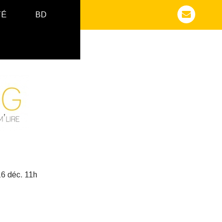
TÉ
BD
16 déc. 11h