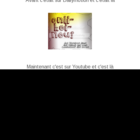
Avant c'était sur Dailymotion et c'était là
Maintenant c'est sur Youtube et c'est là