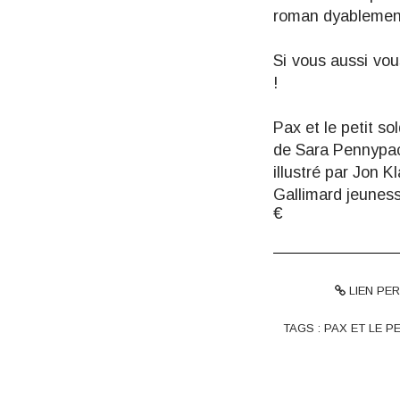
roman
dyablemen
Si vous aussi vou
!
Pax et le petit so
de Sara Pennypa
illustré par Jon 
Gallimard jeunes
€
LIEN PE
TAGS :
PAX ET LE P