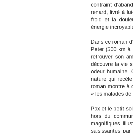
contraint d’aband
renard, livré à l
froid et la doul
énergie incroyable
Dans ce roman d’
Peter (500 km à p
retrouver son am
découvre la vie 
odeur humaine. 
nature qui recèle
roman montre à qu
« les malades de 
Pax et le petit so
hors du commun 
magnifiques illu
saisissantes par