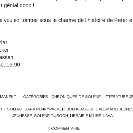
t
génial donc !
s voulez tomber sous le charme de l'histoire de Peter et 
ldat
cker
Klassen
se, 13.90
RMANENT
CATÉGORIES :
CHRONIQUES DE SOLÈNE
,
LITTÉRATURE J
ETIT SOLDAT
,
SARA PENNYPACKER
,
JON KLASSEN
,
GALLIMARD JEUNE
JEUNESSE
,
SOLÈNE DUROCH
,
LIBRAIRIE M'LIRE
,
LAVAL
0
COMMENTAIRE