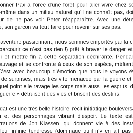
onner Pax à l’orée d’une forêt pour aller vivre chez 
ui-même dans un milieu naturel qu’il ne connaît pas, doit
eur de ne pas voir Peter réapparaître. Avec une dét
, son garçon va tout faire pour revenir sur ses pas.
aventure passionnant, nous sommes emportés par la c
arcourir ce n’est pas rien !) prêt à braver le danger et 
i et mettre fin à cette séparation déchirante. Pend
sauvage et se confronte à ceux de son espèce, méfian
C’est avec beaucoup d’émotion que nous le voyons év
 de surprises, mais très vite menacée par la guerre et
el point elle ravage les corps mais aussi les esprits
guerre » détruisent des vies et brisent des destins.
ldat est une très belle histoire, récit initiatique boulever
et des personnages vibrant d’espoir. Le texte est
strations de Jon Klassen, qui donnent vie à des ins
 leur infinie tendresse (dommage qu’il n’y en ait pas