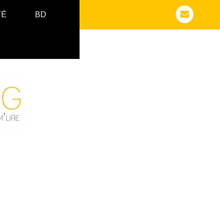
TÉ
BD