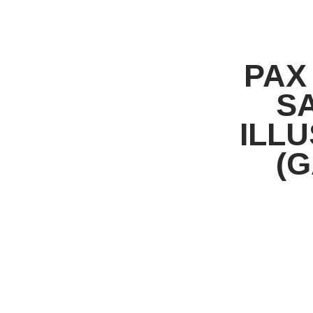
PAX
S
ILL
(