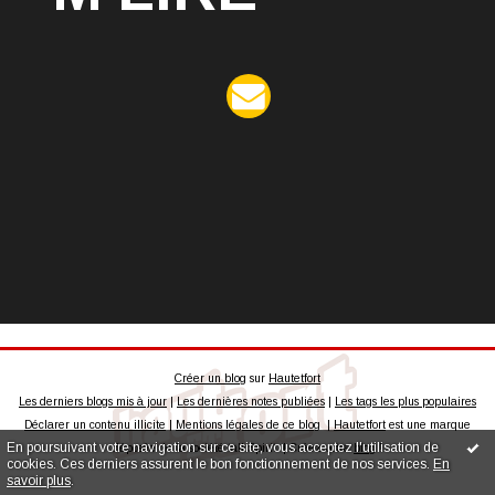
Créer un blog
sur
Hautetfort
Les derniers blogs mis à jour
|
Les dernières notes publiées
|
Les tags les plus populaires
Déclarer un contenu illicite
|
Mentions légales de ce blog
|
Hautetfort
est une marque
En poursuivant votre navigation sur ce site, vous acceptez l'utilisation de
déposée de la société talkSpirit | Créez votre
blog
!
cookies. Ces derniers assurent le bon fonctionnement de nos services.
En
savoir plus
.