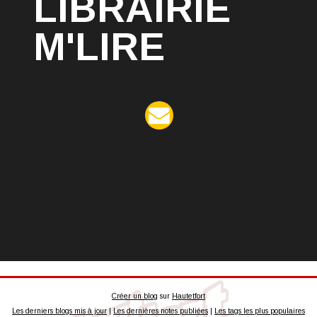
LIBRAIRIE
M'LIRE
Créer un blog
sur
Hautetfort
Les derniers blogs mis à jour
|
Les dernières notes publiées
|
Les tags les plus populaires