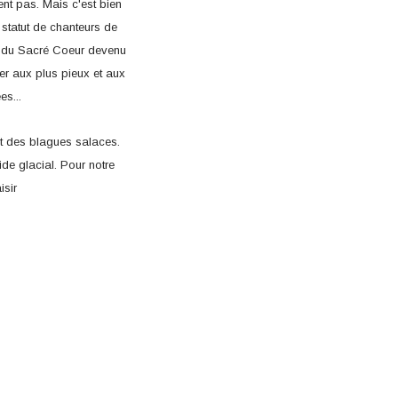
ent pas. Mais c'est bien
 statut de chanteurs de
te du Sacré Coeur devenu
er aux plus pieux et aux
es...
t des blagues salaces.
de glacial. Pour notre
isir