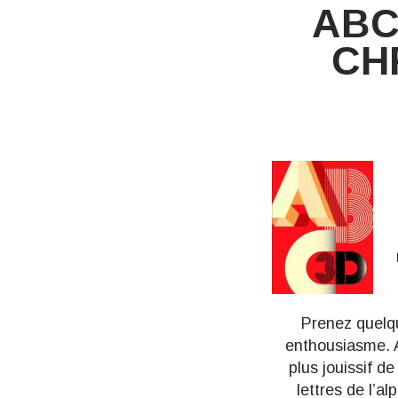
ABC
CH
Prenez quelqu
enthousiasme. Av
plus jouissif d
lettres de l’a