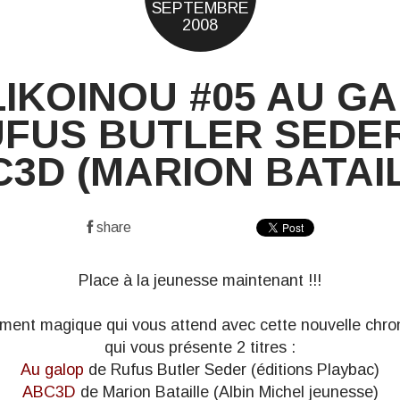
SEPTEMBRE
2008
IKOINOU #05 AU G
UFUS BUTLER SEDER
3D (MARION BATAI
share
Place à la jeunesse maintenant !!!
ement magique qui vous attend avec cette nouvelle chr
qui vous présente 2 titres :
Au galop
de
Rufus Butler Seder
(éditions Playbac)
ABC3D
de
Marion Bataille
(Albin Michel jeunesse)