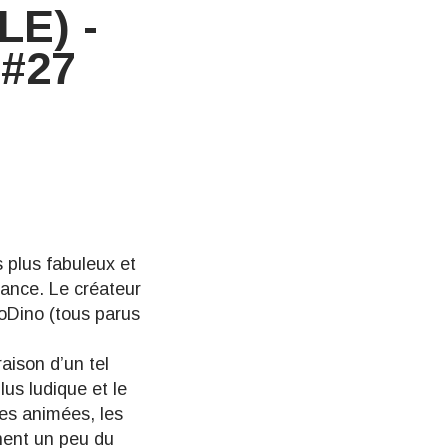
E) -
#27
s plus fabuleux et
fiance. Le créateur
oDino
(tous parus
aison d’un tel
lus ludique et le
ges animées, les
nnent un peu du