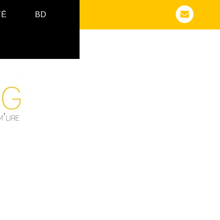
TÉ
BD