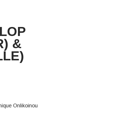
ALOP
) &
LLE)
onique
Onlikoinou