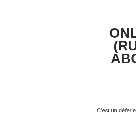
ONL
(R
ABC
C'est un déferl