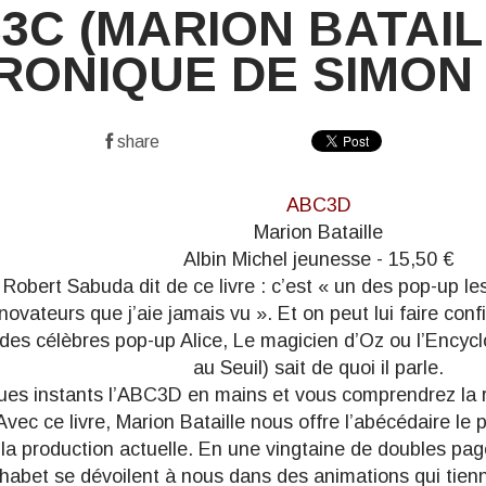
3C (MARION BATAILL
RONIQUE DE SIMON 
share
ABC3D
Marion Bataille
Albin Michel jeunesse - 15,50 €
Robert Sabuda dit de ce livre : c’est « un des pop-up le
novateurs que j’aie jamais vu ». Et on peut lui faire con
des célèbres pop-up
Alice
,
Le magicien d’Oz
ou l’
Encycl
au Seuil) sait de quoi il parle.
es instants l’
ABC3D
en mains et vous comprendrez la r
ec ce livre, Marion Bataille nous offre l’abécédaire le p
e la production actuelle. En une vingtaine de doubles pa
lphabet se dévoilent à nous dans des animations qui tie