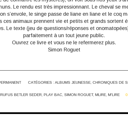
ns. Le rendu est très impressionnant. Le cheval se me
llon s’envole, le singe passe de liane en liane et le coq 
 ces animaux prennent vie et petits et grands sortent é
s. Le texte (jeu de questions/réponses et onomatopées
parfaitement à un tout jeune public.
Ouvrez ce livre et vous ne le refermerez plus.
Simon Roguet
 PERMANENT
CATÉGORIES :
ALBUMS JEUNESSE
,
CHRONIQUES DE S
,
RUFUS BETLER SEDER
,
PLAY BAC
,
SIMON ROGUET
,
MLIRE
,
M'LIRE
0