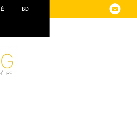
TÉ
BD