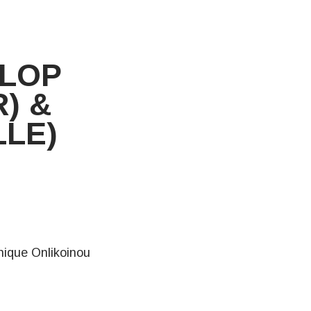
ALOP
) &
LLE)
onique
Onlikoinou