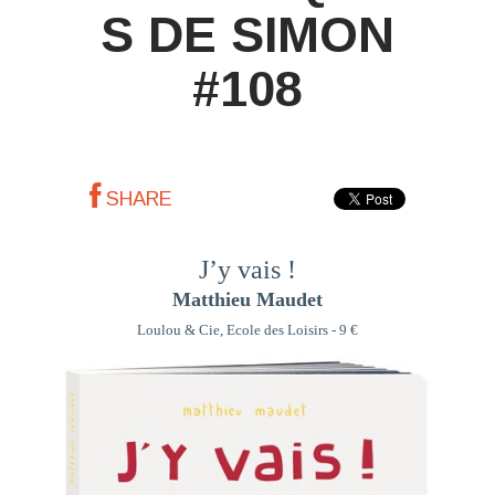
S DE SIMON
#108
SHARE
J’y vais !
Matthieu Maudet
Loulou & Cie, Ecole des Loisirs - 9 €