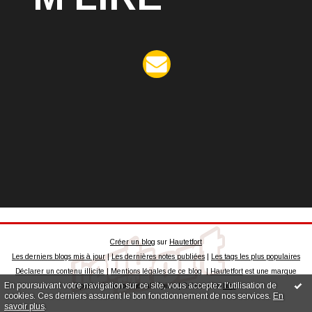
Créer un blog
sur
Hautetfort
Les derniers blogs mis à jour
|
Les dernières notes publiées
|
Les tags les plus populaires
Déclarer un contenu illicite
|
Mentions légales de ce blog
|
Hautetfort
est une marque
En poursuivant votre navigation sur ce site, vous acceptez l'utilisation de
déposée de la société talkSpirit | Créez votre
blog
!
cookies. Ces derniers assurent le bon fonctionnement de nos services.
En
savoir plus
.