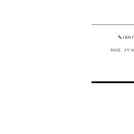
LIEN
TAGS :
J'Y V