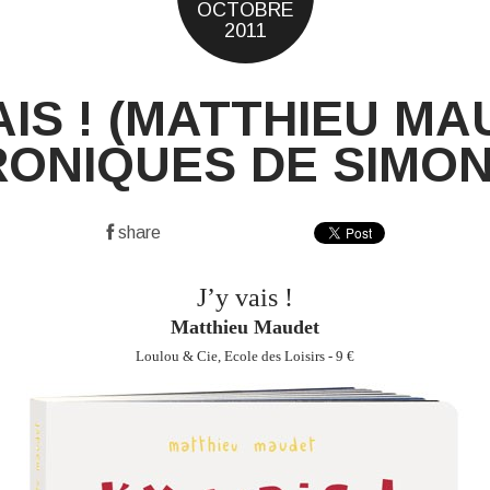
OCTOBRE
2011
VAIS ! (MATTHIEU MA
RONIQUES DE SIMON
share
J’y vais !
Matthieu Maudet
Loulou & Cie, Ecole des Loisirs - 9 €