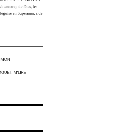
 beaucoup de fêtes, les
 déguisé en Superman, a de
IMON
OGUET
,
M'LIRE