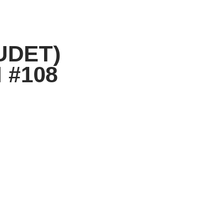
UDET)
 #108