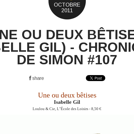
OCTOBRE
2011
NE OU DEUX BÊTIS
BELLE GIL) - CHRON
DE SIMON #107
share
Une ou deux bêtises
Isabelle Gil
Loulou & Cie, L"École des Loisirs - 8,50 €