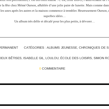
re la fête chez Mémé Ourson, affublée d’une jolie paire de lunette. Mais comme dans
 les unes après les autres et la maison commence à trembler. Heureusement Ourson,
superbes idées…
Un album très drôle et décalé pour les plus petits, à dévorer…
 PERMANENT
CATÉGORIES :
ALBUMS JEUNESSE
,
CHRONIQUES DE S
DEUX BÊTISES
,
ISABELLE GIL
,
LOULOU
,
ÉCOLE DES LOISIRS
,
SIMON R
0
COMMENTAIRE