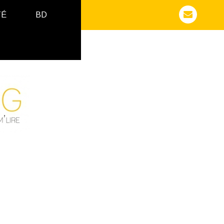
TÉ
BD