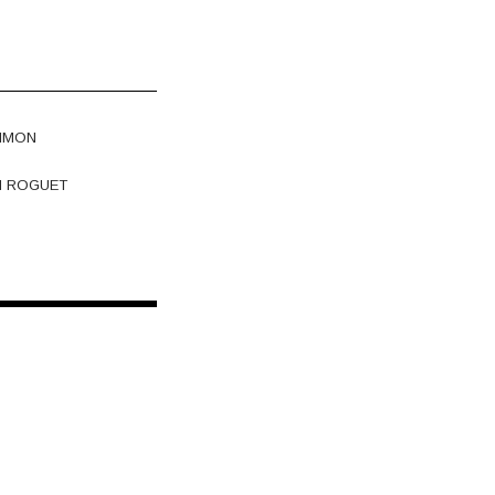
IMON
N ROGUET