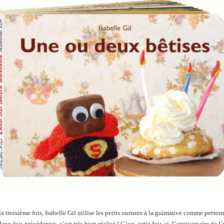
r la troisième fois, Isabelle Gil utilise les petits oursons à la guimauve comme perso
ux fois précédentes, c’est très bien réalisé ! C’est, cette fois-ci, l’anniversaire de l