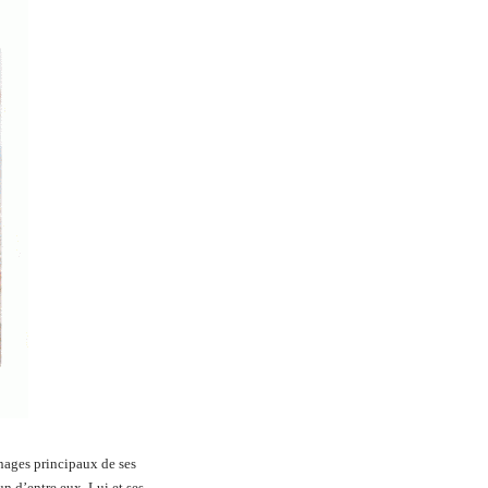
nnages principaux de ses
’un d’entre eux. Lui et ses