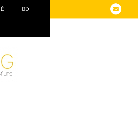
TÉ
BD