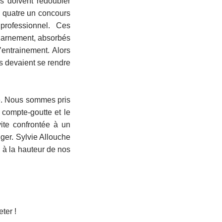
ls doivent redoubler
es quatre un concours
professionnel. Ces
acharnement, absorbés
entrainement. Alors
s devaient se rendre
ue. Nous sommes pris
u compte-goutte et le
ite confrontée à un
ger. Sylvie Allouche
n à la hauteur de nos
eter !