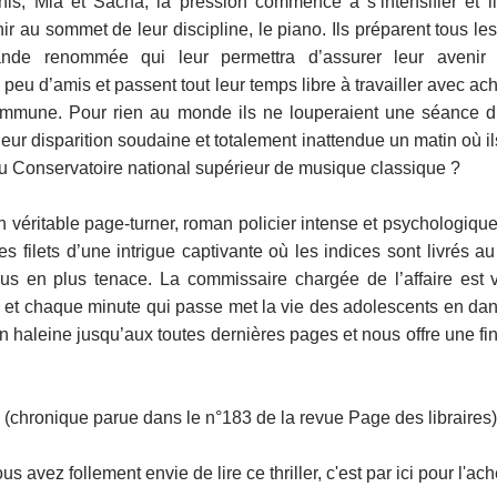
his, Mia et Sacha, la pression commence à s’intensifier et i
nir au sommet de leur discipline, le piano. Ils préparent tous l
ande renommée qui leur permettra d’assurer leur avenir 
 peu d’amis et passent tout leur temps libre à travailler avec 
ommune. Pour rien au monde ils ne louperaient une séance d’
eur disparition soudaine et totalement inattendue un matin où il
au Conservatoire national supérieur de musique classique ?
n véritable page-turner, roman policier intense et psychologiq
s filets d’une intrigue captivante où les indices sont livrés a
us en plus tenace. La commissaire chargée de l’affaire est v
t chaque minute qui passe met la vie des adolescents en dan
en haleine jusqu’aux toutes dernières pages et nous offre une fi
(chronique parue dans le n°183 de la revue Page des libraires)
us avez follement envie de lire ce thriller, c'est par ici pour l'ach