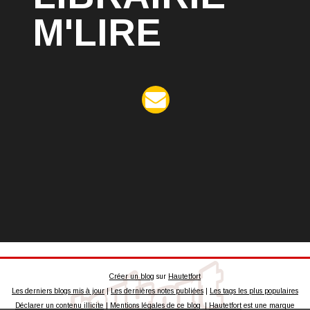
M'LIRE
Créer un blog
sur
Hautetfort
Les derniers blogs mis à jour
|
Les dernières notes publiées
|
Les tags les plus populaires
Déclarer un contenu illicite
|
Mentions légales de ce blog
|
Hautetfort
est une marque