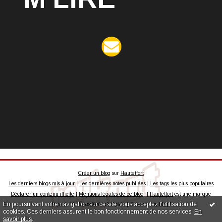
Créer un blog
sur
Hautetfort
Les derniers blogs mis à jour
|
Les dernières notes publiées
|
Les tags les plus populaires
Déclarer un contenu illicite
|
Mentions légales de ce blog
|
Hautetfort
est une marque
En poursuivant votre navigation sur ce site, vous acceptez l'utilisation de
déposée de la société talkSpirit | Créez votre
blog
!
cookies. Ces derniers assurent le bon fonctionnement de nos services.
En
savoir plus
.