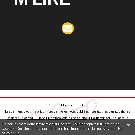
Créer un blog
sur
Hautetfort
Les derniers blogs mis à jour
|
Les dernières notes publiées
|
Les tags les plus populaires
Déclarer un contenu illicite
|
Mentions légales de ce blog
|
Hautetfort
est une marque
En poursuivant votre navigation sur ce site, vous acceptez l'utilisation de
déposée de la société talkSpirit | Créez votre
blog
!
cookies. Ces derniers assurent le bon fonctionnement de nos services.
En
savoir plus
.