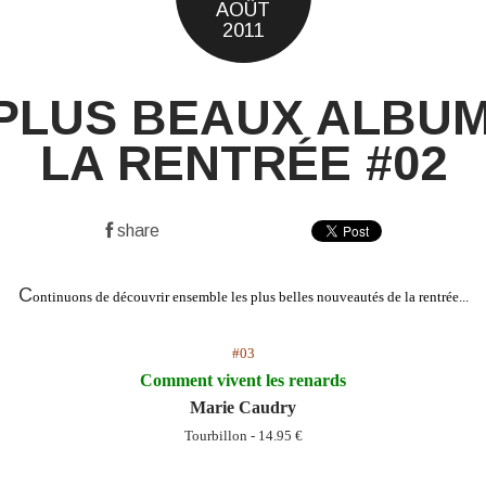
AOÛT
2011
PLUS BEAUX ALBUM
LA RENTRÉE #02
share
C
ontinuons de découvrir ensemble les plus belles nouveautés de la rentrée...
#03
Comment vivent les renards
Marie Caudry
Tourbillon - 14.95 €