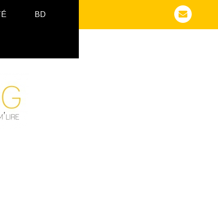
TÉ
BD