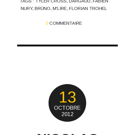
TAGS :
TYLER CROSS
,
DARGAUD
,
FABIEN
NURY
,
BRÜNO
,
M'LIRE
,
FLORIAN TROHEL
0
COMMENTAIRE
13
OCTOBRE
2012