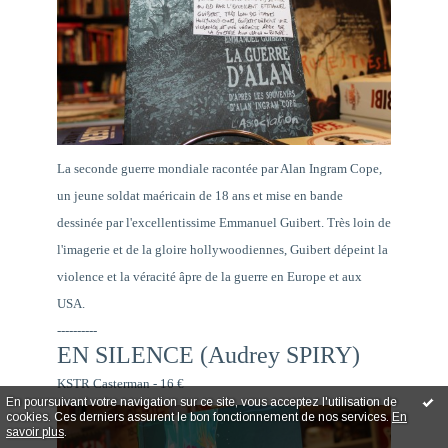
La seconde guerre mondiale racontée par Alan Ingram Cope,
un jeune soldat maéricain de 18 ans et mise en bande
dessinée par l'excellentissime Emmanuel Guibert. Très loin de
l'imagerie et de la gloire hollywoodiennes, Guibert dépeint la
violence et la véracité âpre de la guerre en Europe et aux
USA.
----------
EN SILENCE (Audrey SPIRY)
KSTR Casterman - 16 €
En poursuivant votre navigation sur ce site, vous acceptez l'utilisation de
cookies. Ces derniers assurent le bon fonctionnement de nos services.
En
savoir plus
.