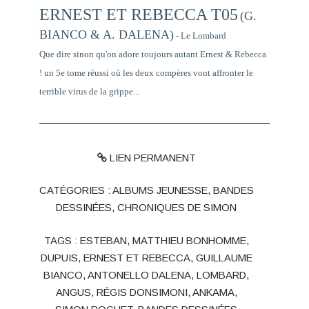
ERNEST ET REBECCA T05
(G.
BIANCO & A. DALENA)
- Le Lombard
Que dire sinon qu'on adore toujours autant Ernest & Rebecca
! un 5e tome réussi où les deux compères vont affronter le
terrible virus de la grippe...
LIEN PERMANENT
CATÉGORIES :
ALBUMS JEUNESSE
,
BANDES
DESSINÉES
,
CHRONIQUES DE SIMON
TAGS :
ESTEBAN
,
MATTHIEU BONHOMME
,
DUPUIS
,
ERNEST ET REBECCA
,
GUILLAUME
BIANCO
,
ANTONELLO DALENA
,
LOMBARD
,
ANGUS
,
RÉGIS DONSIMONI
,
ANKAMA
,