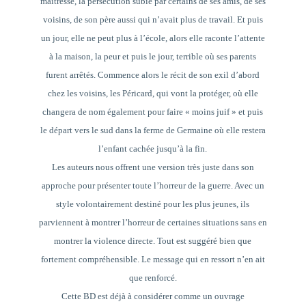
maitresse, la persécution subie par certains de ses amis, de ses
voisins, de son père aussi qui n’avait plus de travail. Et puis
un jour, elle ne peut plus à l’école, alors elle raconte l’attente
à la maison, la peur et puis le jour, terrible où ses parents
furent arrêtés. Commence alors le récit de son exil d’abord
chez les voisins, les Péricard, qui vont la protéger, où elle
changera de nom également pour faire « moins juif » et puis
le départ vers le sud dans la ferme de Germaine où elle restera
l’enfant cachée jusqu’à la fin.
Les auteurs nous offrent une version très juste dans son
approche pour présenter toute l’horreur de la guerre. Avec un
style volontairement destiné pour les plus jeunes, ils
parviennent à montrer l’horreur de certaines situations sans en
montrer la violence directe. Tout est suggéré bien que
fortement compréhensible. Le message qui en ressort n’en ait
que renforcé.
Cette BD est déjà à considérer comme un ouvrage