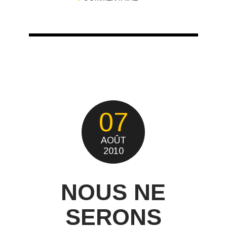
07
AOÛT
2010
NOUS NE
SERONS